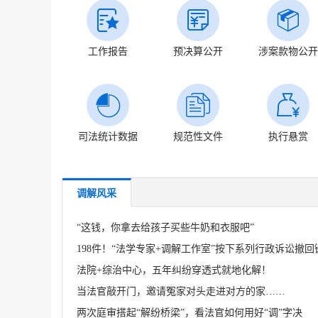
工作报告
预决算公开
涉案款物公
司法统计数据
规范性文件
执行悬赏
调解风采
“这钱，你拿去给孩子买些牛奶和衣服吧”
198件！“法学专家+调解工作室”按下系列行政诉讼撤回
法院+综治中心，五年纠纷穿透式就地化解！
当法官敲开门，邀请冤家对头走进对方的家……
两次庭审搭起“解纷桥梁”，看法官如何用好“调”字决