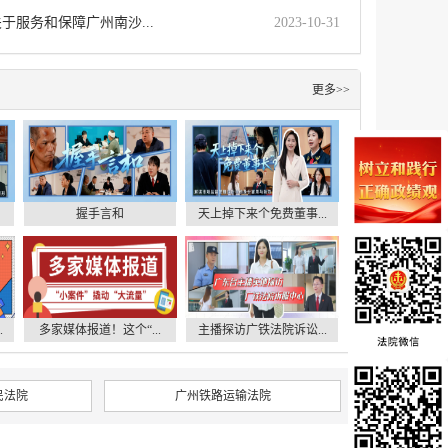
于服务和保障广州南沙...
2023-10-31
更多>>
握手言和
天上掉下来个免费董事...
.
多家媒体报道！这个“...
主播探访广铁法院诉讼...
民法院
广州铁路运输法院