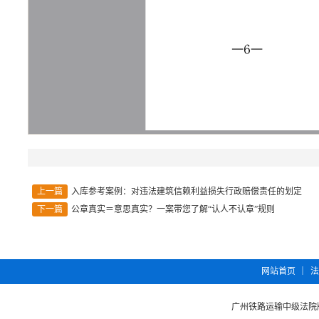
上一篇
入库参考案例：对违法建筑信赖利益损失行政赔偿责任的划定
下一篇
公章真实＝意思真实？一案带您了解“认人不认章”规则
︱
网站首页
法
广州铁路运输中级法院版权所有