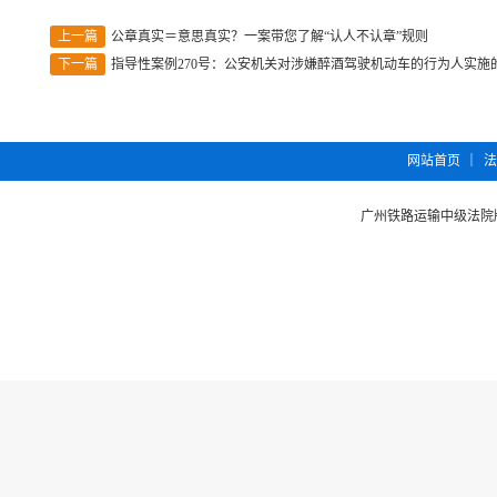
上一篇
公章真实＝意思真实？一案带您了解“认人不认章”规则
下一篇
指导性案例270号：公安机关对涉嫌醉酒驾驶机动车的行为人实
︱
网站首页
法
广州铁路运输中级法院版权所有